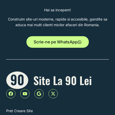
Hai sa incepem!
Construim site-uri moderne, rapide si accesibile, gandite sa
aduca mai multi clienti micilor afaceri din Romania.
Scrie-ne pe WhatsApp
F
Y
G
X
a
o
o
-
c
u
o
t
e
t
g
w
b
u
l
i
Pret Creare Site
o
b
e
t