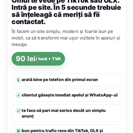
Omul te vede pe TikTok sau OLX.
Intră pe site. În 5 secunde trebuie
să înțeleagă că meriți să fii
contactat.
Îți facem un site simplu, modern și foarte bun pe
mobil, ca să transformi mai ușor vizitele în apeluri și
mesaje.
90 lei
/ lună + TVA
arată bine pe telefon din primul ecran
📱
clientul găsește imediat apelul și WhatsApp-ul
⚡
te face să pari mai serios decât un simplu
✅
anunț
bun pentru trafic rece din TikTok, OLX și
🎯