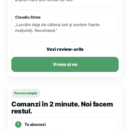
Claudiu Stroe
„Lucrăm deja de câteva luni și suntem foarte
mulțumiți. Recomand.”
Vezi review-urile
Vreau și eu
Proces simplu
Comanzi în 2 minute. Noi facem
restul.
Te abonezi