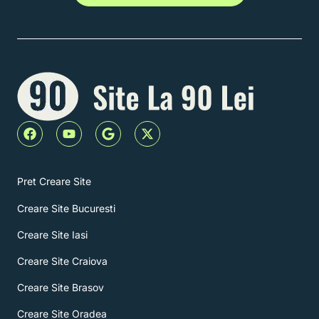
F
Y
G
X
a
o
o
-
c
u
o
t
e
t
g
w
b
u
l
i
Pret Creare Site
o
b
e
t
o
e
t
Creare Site Bucuresti
k
e
r
Creare Site Iasi
Creare Site Craiova
Creare Site Brasov
Creare Site Oradea