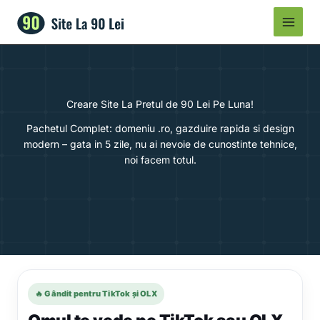
Skip
to
content
Creare Site La Pretul de 90 Lei Pe Luna!
Pachetul Complet: domeniu .ro, gazduire rapida si design
modern – gata in 5 zile, nu ai nevoie de cunostinte tehnice,
noi facem totul.
🔥 Gândit pentru TikTok și OLX