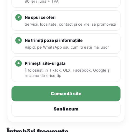
90 lei / lună + TVA
Ne spui ce oferi
Servicii, localitate, contact și ce vrei să promovezi
Ne trimiți poze și informațiile
Rapid, pe WhatsApp sau cum îți este mai ușor
Primești site-ul gata
Îl folosești în TikTok, OLX, Facebook, Google și
reclame de orice tip
Comandă site
Sună acum
Întrebări frecvente