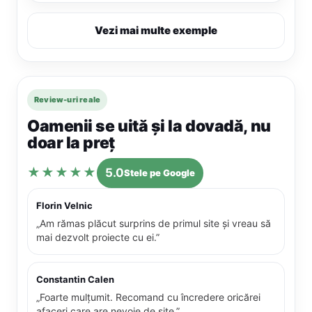
Vezi mai multe exemple
Review-uri reale
Oamenii se uită și la dovadă, nu
doar la preț
★★★★★
5.0
Stele pe Google
Florin Velnic
„Am rămas plăcut surprins de primul site și vreau să
mai dezvolt proiecte cu ei.”
Constantin Calen
„Foarte mulțumit. Recomand cu încredere oricărei
afaceri care are nevoie de site.”