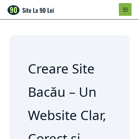
Skip
to
content
Creare Site
Bacău – Un
Website Clar,
Corect și